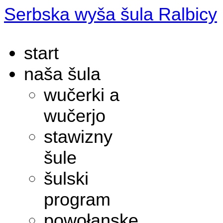
Serbska wyša šula Ralbicy
start
naša šula
wučerki a
wučerjo
stawizny
šule
šulski
program
powołanske