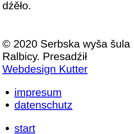
dźěło.
© 2020 Serbska wyša šula
Ralbicy. Presadźił
Webdesign Kutter
impresum
datenschutz
start