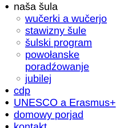
naša šula
wučerki a wučerjo
stawizny šule
šulski program
powołanske
poradźowanje
jubilej
cdp
UNESCO a Erasmus+
domowy porjad
kontakt